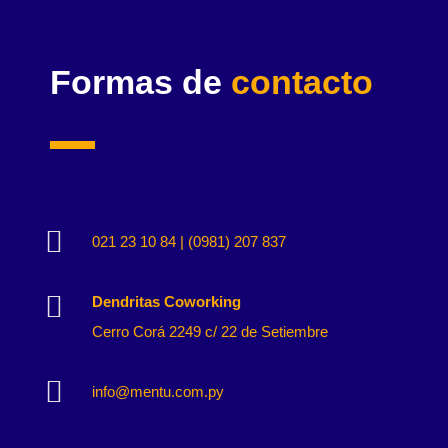
Formas de
contacto

021 23 10 84 | (0981) 207 837

Dendritas Coworking
Cerro Corá 2249 c/ 22 de Setiembre

info@mentu.com.py