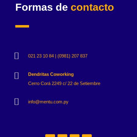
Formas de
contacto

021 23 10 84 | (0981) 207 837

Dendritas Coworking
Cerro Corá 2249 c/ 22 de Setiembre

info@mentu.com.py