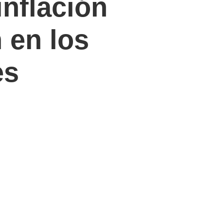
inflación
 en los
es