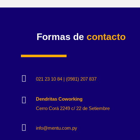
Formas de
contacto

021 23 10 84 | (0981) 207 837

Dendritas Coworking
Cerro Corá 2249 c/ 22 de Setiembre

info@mentu.com.py