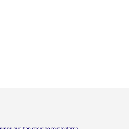
ismos
que han decidido reinventarse.