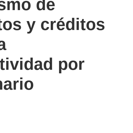
smo de
os y créditos
a
tividad por
nario