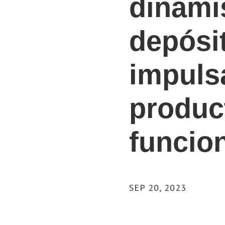
dinami
depósit
impuls
produc
funcio
SEP 20, 2023