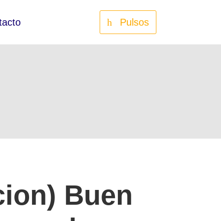
tacto
Pulsos
cion) Buen