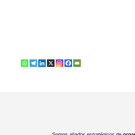
Somos
aliados estratégicos
de
orga