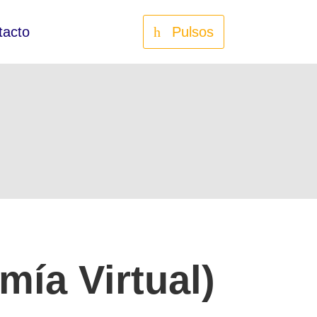
tacto
Pulsos
mía Virtual)