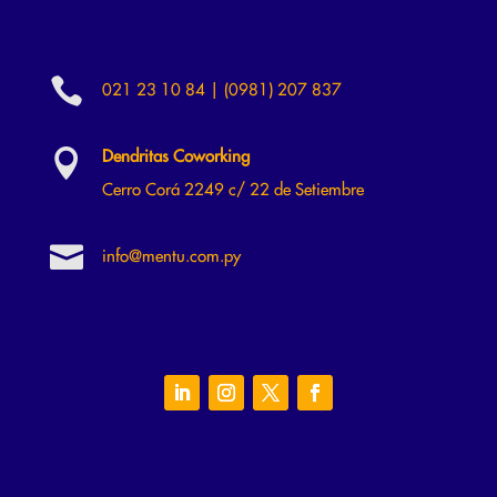

021 23 10 84 | (0981) 207 837

Dendritas Coworking
Cerro Corá 2249 c/ 22 de Setiembre

info@mentu.com.py