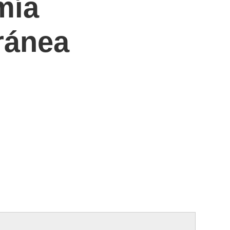
mía
ránea