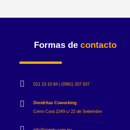
Formas de
contacto

021 23 10 84 | (0981) 207 837

Dendritas Coworking
Cerro Corá 2249 c/ 22 de Setiembre

info@mentu.com.py