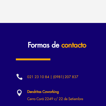
Formas de
contacto

021 23 10 84 | (0981) 207 837

Dendritas Coworking
Cerro Corá 2249 c/ 22 de Setiembre