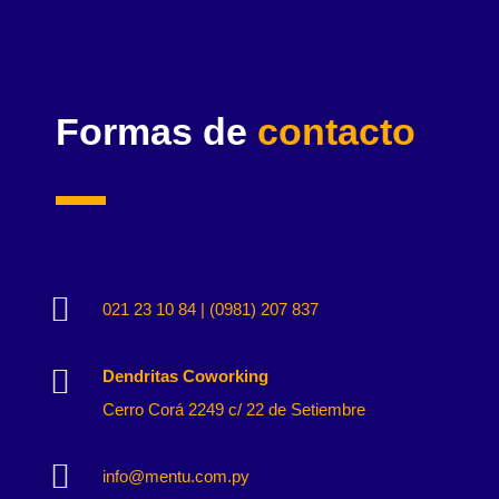
Formas de
contacto

021 23 10 84 | (0981) 207 837

Dendritas Coworking
Cerro Corá 2249 c/ 22 de Setiembre

info@mentu.com.py