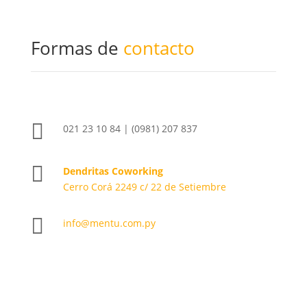
Formas de
contacto

021 23 10 84 | (0981) 207 837

Dendritas Coworking
Cerro Corá 2249 c/ 22 de Setiembre

info@mentu.com.py