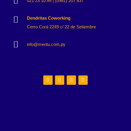

021 23 10 84 | (0981) 207 837

Dendritas Coworking
Cerro Corá 2249 c/ 22 de Setiembre

info@mentu.com.py