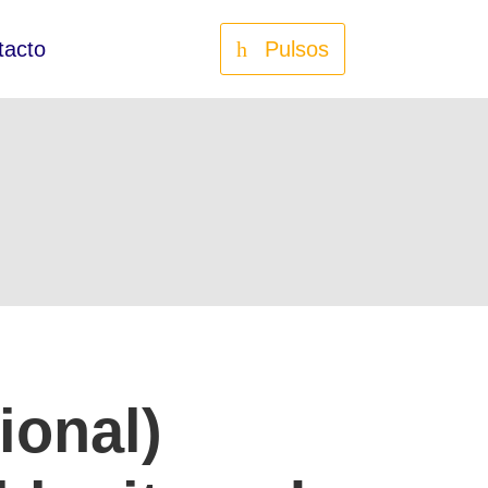
tacto
Pulsos
ional)