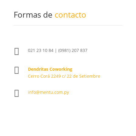
Formas de
contacto

021 23 10 84 | (0981) 207 837

Dendritas Coworking
Cerro Corá 2249 c/ 22 de Setiembre

info@mentu.com.py