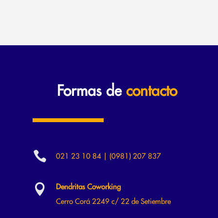
Formas de
contacto

021 23 10 84 | (0981) 207 837

Dendritas Coworking
Cerro Corá 2249 c/ 22 de Setiembre