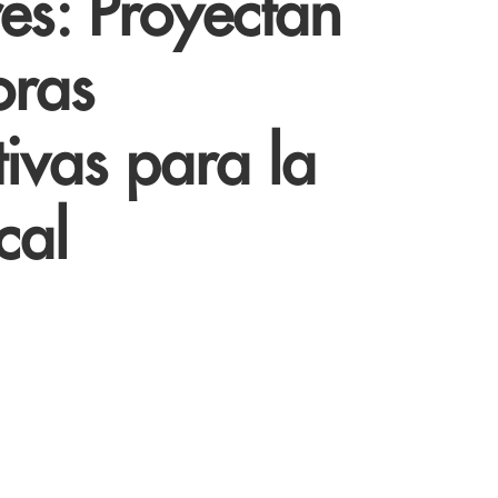
es: Proyectan
oras
ivas para la
cal