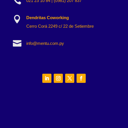

021 23 10 84 | (0981) 207 837

Dendritas Coworking
Cerro Corá 2249 c/ 22 de Setiembre

info@mentu.com.py