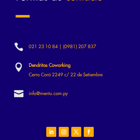

021 23 10 84 | (0981) 207 837

Dendritas Coworking
Cerro Corá 2249 c/ 22 de Setiembre

info@mentu.com.py