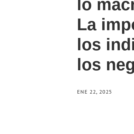
lo macr
La imp
los ind
los ne
ENE 22, 2025