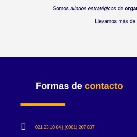
Somos
aliados estratégicos
de
orga
Llevamos más de 2
Formas de
contacto

021 23 10 84 | (0981) 207 837