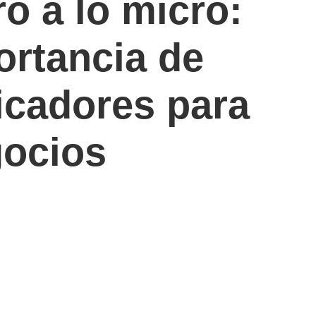
o a lo micro:
ortancia de
icadores para
gocios