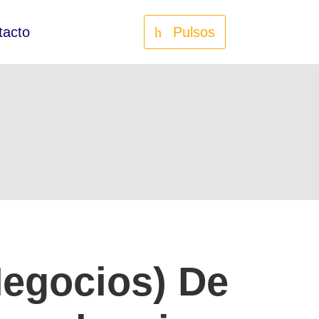
tacto
Pulsos
egocios) De