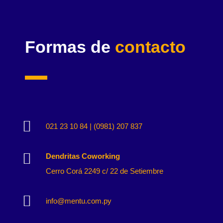
Formas de
contacto

021 23 10 84 | (0981) 207 837

Dendritas Coworking
Cerro Corá 2249 c/ 22 de Setiembre

info@mentu.com.py