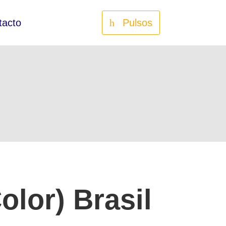
tacto
Pulsos
olor) Brasil