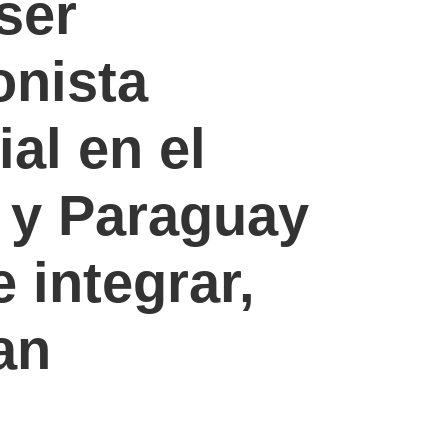
ser
onista
ial en el
y Paraguay
 integrar,
an