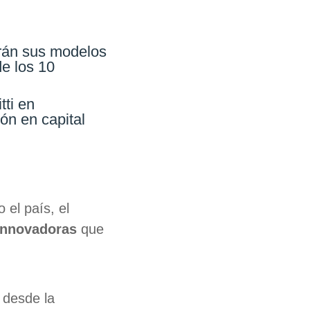
arán sus modelos
de los 10
ti en
ón en capital
el país, el
innovadoras
que
 desde la