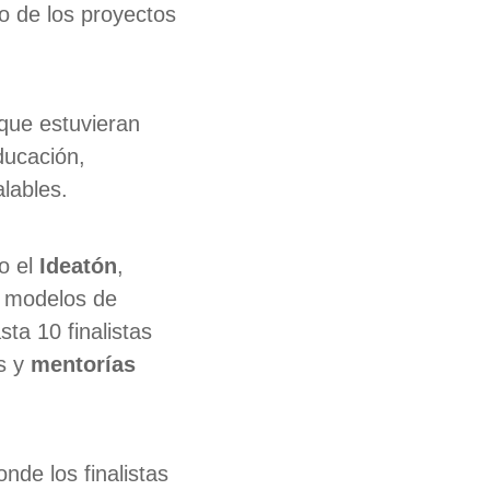
to de los proyectos
que estuvieran
ducación,
alables.
o el
Ideatón
,
s modelos de
ta 10 finalistas
s y
mentorías
onde los finalistas