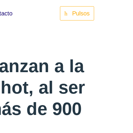
tacto
Pulsos
anzan a la
ot, al ser
más de 900