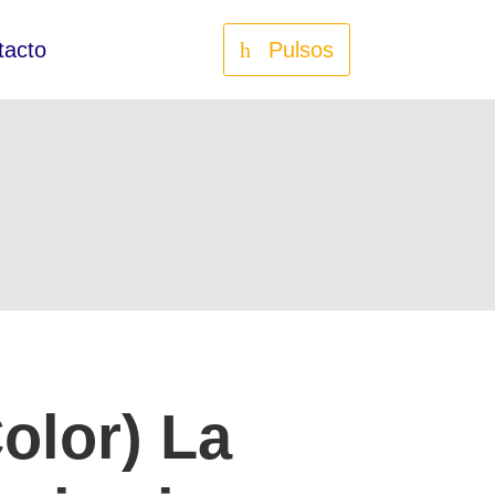
tacto
Pulsos
olor) La