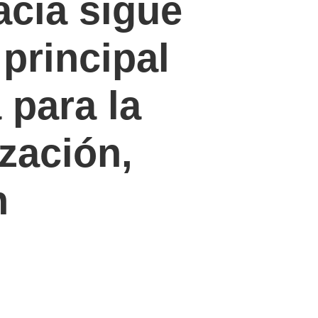
acia sigue
principal
 para la
zación,
n