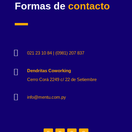
Formas de
contacto

021 23 10 84 | (0981) 207 837

Dendritas Coworking
Cerro Corá 2249 c/ 22 de Setiembre

info@mentu.com.py