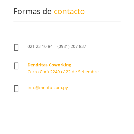
Formas de
contacto

021 23 10 84 | (0981) 207 837

Dendritas Coworking
Cerro Corá 2249 c/ 22 de Setiembre

info@mentu.com.py