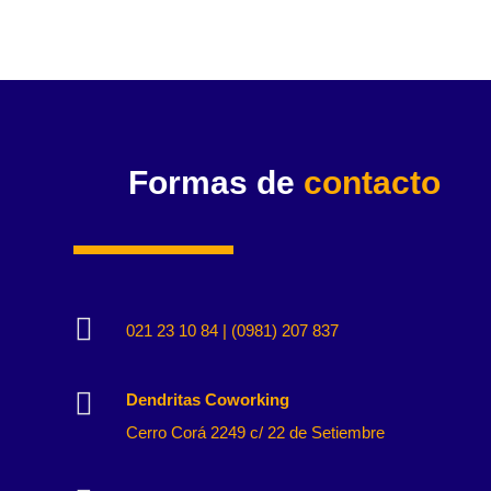
Formas de
contacto

021 23 10 84 | (0981) 207 837

Dendritas Coworking
Cerro Corá 2249 c/ 22 de Setiembre