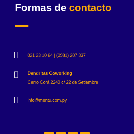
Formas de
contacto

021 23 10 84 | (0981) 207 837

Dendritas Coworking
Cerro Corá 2249 c/ 22 de Setiembre

info@mentu.com.py