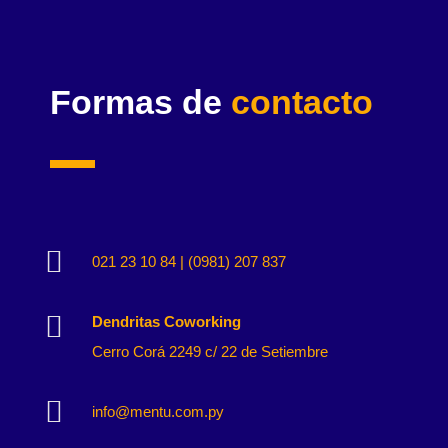
Formas de
contacto

021 23 10 84 | (0981) 207 837

Dendritas Coworking
Cerro Corá 2249 c/ 22 de Setiembre

info@mentu.com.py