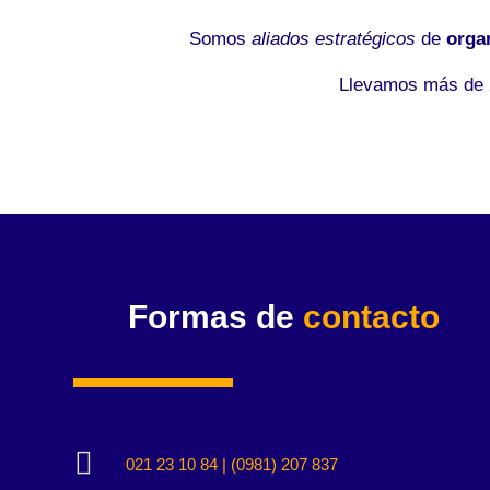
Somos
aliados estratégicos
de
orga
Llevamos más de 2
Formas de
contacto

021 23 10 84 | (0981) 207 837