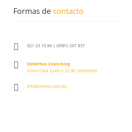
Formas de
contacto

021 23 10 84 | (0981) 207 837

Dendritas Coworking
Cerro Corá 2249 c/ 22 de Setiembre

info@mentu.com.py