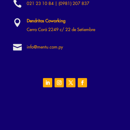

021 23 10 84 | (0981) 207 837

Dendritas Coworking
Cerro Corá 2249 c/ 22 de Setiembre

info@mentu.com.py