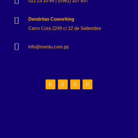

021 23 10 84 | (0981) 207 837

Dendritas Coworking
Cerro Corá 2249 c/ 22 de Setiembre

info@mentu.com.py