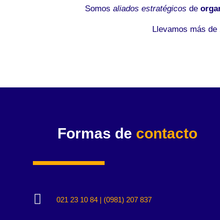
Somos
aliados estratégicos
de
orga
Llevamos más de 2
Formas de
contacto

021 23 10 84 | (0981) 207 837