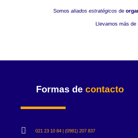
Somos
aliados estratégicos
de
orga
Llevamos más de 2
Formas de
contacto

021 23 10 84 | (0981) 207 837