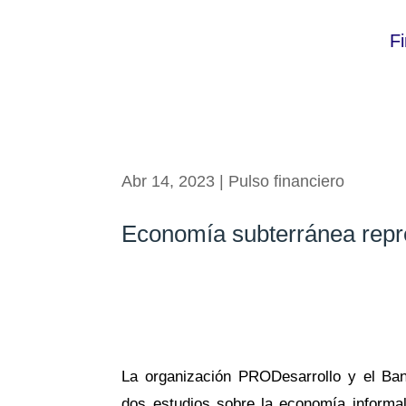
F
Abr 14, 2023
|
Pulso financiero
Economía subterránea rep
La organización
PRODesarrollo
y el Ban
dos estudios sobre la economía informa