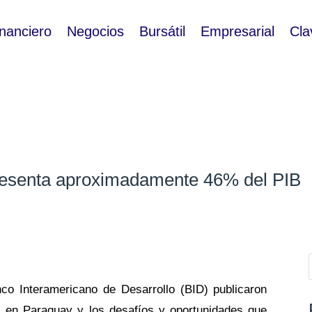
inanciero
Negocios
Bursátil
Empresarial
Cla
resenta aproximadamente 46% del PIB
co Interamericano de Desarrollo (BID) publicaron
l en Paraguay y los desafíos y oportunidades que