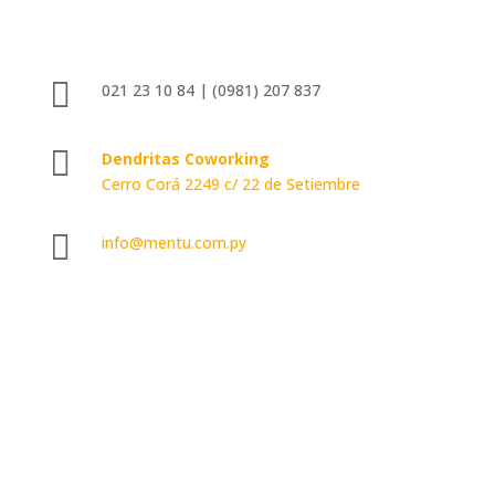

021 23 10 84 | (0981) 207 837

Dendritas Coworking
Cerro Corá 2249 c/ 22 de Setiembre

info@mentu.com.py