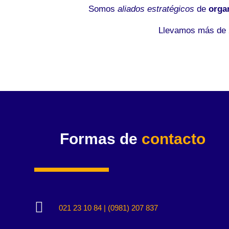
Somos
aliados estratégicos
de
orga
Llevamos más de 2
Formas de
contacto

021 23 10 84 | (0981) 207 837