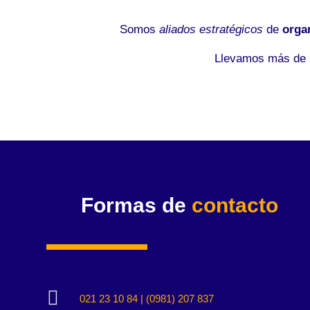
Somos
aliados estratégicos
de
orga
Llevamos más de 2
Formas de
contacto

021 23 10 84 | (0981) 207 837