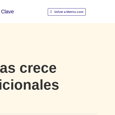
Clave
Volver a Mentu.com
ras crece
icionales