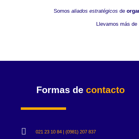
Somos
aliados estratégicos
de
orga
Llevamos más de 2
Formas de
contacto

021 23 10 84 | (0981) 207 837