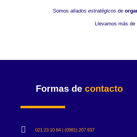
Somos
aliados estratégicos
de
orga
Llevamos más de 2
Formas de
contacto

021 23 10 84 | (0981) 207 837