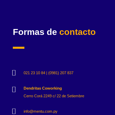
Formas de
contacto

021 23 10 84 | (0981) 207 837

Dendritas Coworking
Cerro Corá 2249 c/ 22 de Setiembre

info@mentu.com.py