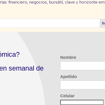
ías: financiero, negocios, bursátil, clave y horizonte em
ómica?
Nombre
men semanal de
Apellido
Celular