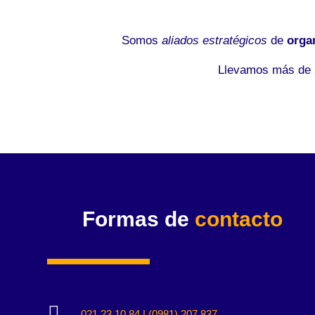
Somos
aliados estratégicos
de
orga
Llevamos más de 2
Formas de
contacto

021 23 10 84 | (0981) 207 837