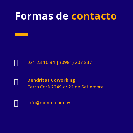
Formas de
contacto

021 23 10 84 | (0981) 207 837
Dendritas Coworking

Cerro Corá 2249 c/ 22 de Setiembre

info@mentu.com.py