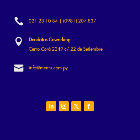

021 23 10 84 | (0981) 207 837

Dendritas Coworking
Cerro Corá 2249 c/ 22 de Setiembre

info@mentu.com.py