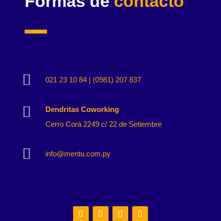
Formas de
contacto

021 23 10 84 | (0981) 207 837

Dendritas Coworking
Cerro Corá 2249 c/ 22 de Setiembre

info@mentu.com.py