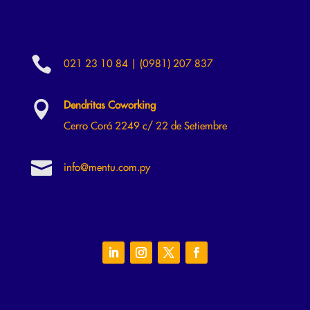

021 23 10 84 | (0981) 207 837

Dendritas Coworking
Cerro Corá 2249 c/ 22 de Setiembre

info@mentu.com.py