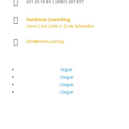

021 23 10 84 | (0981) 207 837

Dendritas Coworking
Cerro Corá 2249 c/ 22 de Setiembre

info@mentu.com.py
Seguir
Seguir
Seguir
Seguir