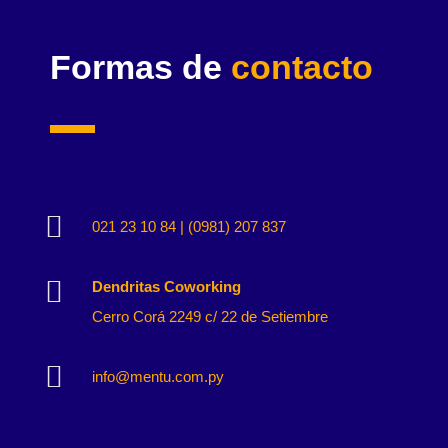
Formas de
contacto

021 23 10 84 | (0981) 207 837

Dendritas Coworking
Cerro Corá 2249 c/ 22 de Setiembre

info@mentu.com.py