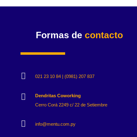
Formas de
contacto

021 23 10 84 | (0981) 207 837

Dendritas Coworking
Cerro Corá 2249 c/ 22 de Setiembre

info@mentu.com.py