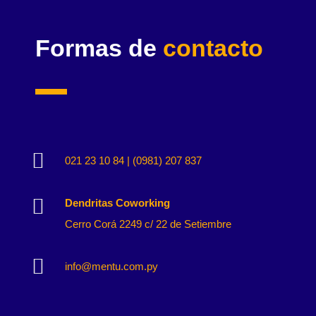
Formas de
contacto

021 23 10 84 | (0981) 207 837

Dendritas Coworking
Cerro Corá 2249 c/ 22 de Setiembre

info@mentu.com.py