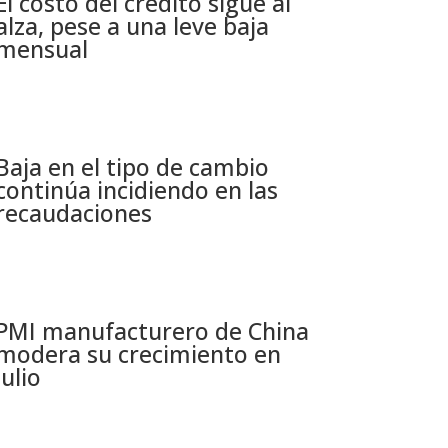
El costo del crédito sigue al
alza, pese a una leve baja
mensual​
Baja en el tipo de cambio
continúa incidiendo en las
recaudaciones​
PMI manufacturero de China
modera su crecimiento en
julio​