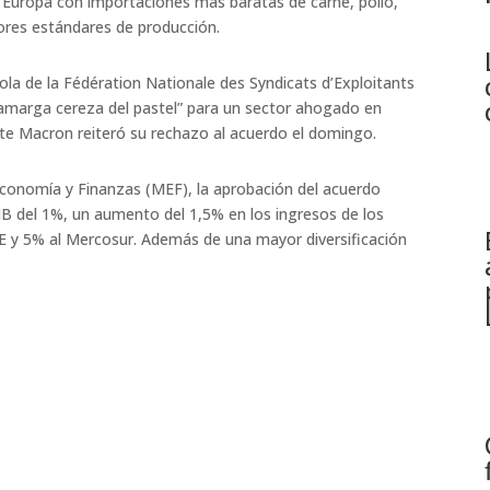
á Europa con importaciones más baratas de carne, pollo,
res estándares de producción.​
ola de la Fédération Nationale des Syndicats d’Exploitants
a amarga cereza del pastel” para un sector ahogado en
nte Macron reiteró su rechazo al acuerdo el domingo.​
Economía y Finanzas (MEF), la aprobación del acuerdo
IB del 1%, un aumento del 1,5% en los ingresos de los
E y 5% al Mercosur. Además de una mayor diversificación