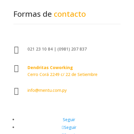
Formas de
contacto

021 23 10 84 | (0981) 207 837

Dendritas Coworking
Cerro Corá 2249 c/ 22 de Setiembre

info@mentu.com.py
Seguir
Seguir